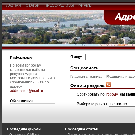
ГЛАВНАЯ
СТАТЬИ
ПРЕСС-РЕЛИЗЫ
ФИРМЫ
Я ищу:
Информация
По всем вопросам
Специалисты
касающихся работы
ресурса Адреса
Главная страница
Медицина и зд
Костромы и добавления в
справочник пишите по
Фирмы раздела
адресу
addressrus@mail.ru
.
Сортировать по:
городу
названи
Объявления
Выберите регион:
Последние фирмы
Последние статьи
Отделение СФР по
Дефекты кладки стен: какие нарушения фи