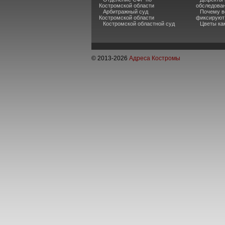
Костромской области
обследова
Арбитражный суд
Почему в
Костромской области
фиксируют
Костромской областной суд
Цветы ка
© 2013-
2026
Адреса Костромы