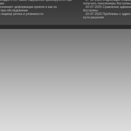
нии
получать пенсионеры Костром
озникают деформации кровли и как их
20-07-2025 Сравнение админ
 при обследовании
Костромы
к маркер ритма и уязвимости
20-07-2025 Проблемы с адрес
пути решения