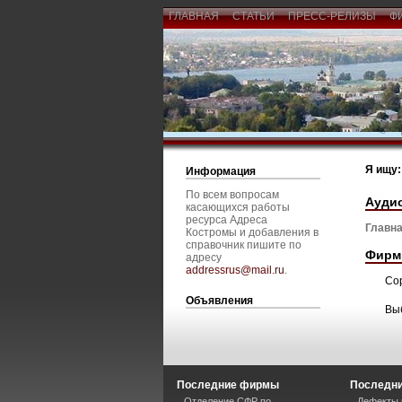
ГЛАВНАЯ
СТАТЬИ
ПРЕСС-РЕЛИЗЫ
Ф
Я ищу:
Информация
По всем вопросам
Аудио
касающихся работы
ресурса Адреса
Главна
Костромы и добавления в
справочник пишите по
Фирм
адресу
addressrus@mail.ru
.
Со
Объявления
Вы
Последние фирмы
Последни
Отделение СФР по
Дефекты 