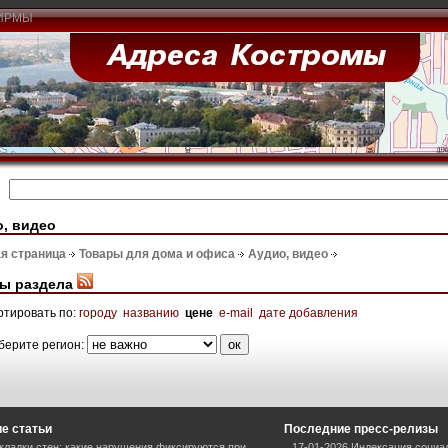
ИРМЫ
, видео
я страница
Товары для дома и офиса
Аудио, видео
ы раздела
ртировать по:
городу
названию
цене
e-mail
дате добавления
берите регион:
е статьи
Последние пресс-релизы
кладки стен: какие нарушения фиксируются при
17-01-2026 Индексация социал