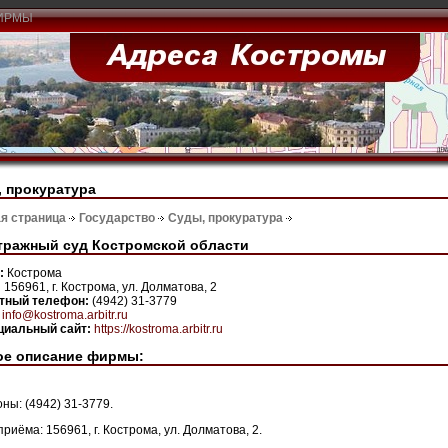
ИРМЫ
 прокуратура
я страница
Государство
Суды, прокуратура
тражный суд Костромской области
н:
Кострома
:
156961, г. Кострома, ул. Долматова, 2
ктный телефон:
(4942) 31-3779
:
info@kostroma.arbitr.ru
иальный сайт:
https://kostroma.arbitr.ru
ое описание фирмы:
ны: (4942) 31-3779.
риёма: 156961, г. Кострома, ул. Долматова, 2.