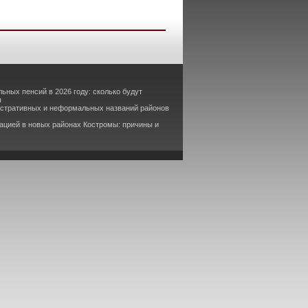
ьных пенсий в 2026 году: сколько будут
ы
истративных и неформальных названий районов
ацией в новых районах Костромы: причины и