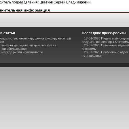
дитель подразделения: Цветков Сергей Владимирович.
лнительная информация
е статьи
Последние пресс-релизы
кладки стен: какие нарушения фиксируются при
17-01-2026 Индексация социал
нии
получать пенсионеры Костром
озникают деформации кровли и как их
20-07-2025 Сравнение админ
 при обследовании
Костромы
к маркер ритма и уязвимости
20-07-2025 Проблемы с адрес
пути решения