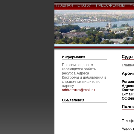
ГЛАВНАЯ
СТАТЬИ
ПРЕСС-РЕЛИЗЫ
Ф
Суды,
Информация
По всем вопросам
Главна
касающихся работы
Арби
ресурса Адреса
Костромы и добавления в
справочник пишите по
Регио
адресу
Адрес
addressrus@mail.ru
.
Конта
E-mail
Оффиц
Объявления
Полн
Телефо
Адрес п