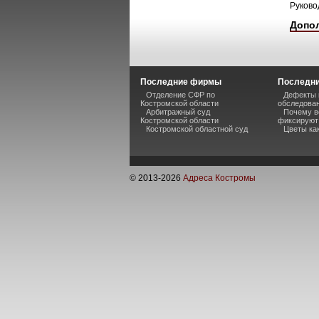
Руково
Допо
Последние фирмы
Последни
Отделение СФР по
Дефекты 
Костромской области
обследова
Арбитражный суд
Почему в
Костромской области
фиксируют
Костромской областной суд
Цветы ка
© 2013-
2026
Адреса Костромы