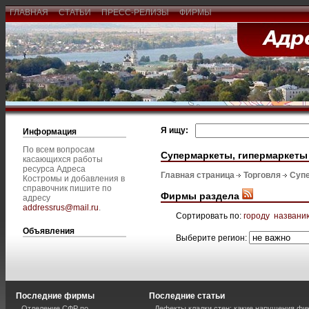
ГЛАВНАЯ
СТАТЬИ
ПРЕСС-РЕЛИЗЫ
ФИРМЫ
Я ищу:
Информация
По всем вопросам
Супермаркеты, гипермаркеты
касающихся работы
ресурса Адреса
Главная страница
Торговля
Супе
Костромы и добавления в
справочник пишите по
Фирмы раздела
адресу
addressrus@mail.ru
.
Сортировать по:
городу
названи
Объявления
Выберите регион:
Последние фирмы
Последние статьи
Отделение СФР по
Дефекты кладки стен: какие нарушения фи